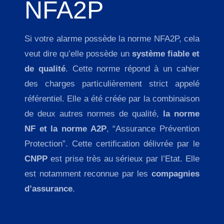
NFA2P
Alarme sans fil
Vidéosurveillance et sécurité dans les Yvelines (78)
Alarme sirène
Vidéosurveillance et sécurité en Essonne (91)
Si votre alarme possède la norme NFA2P, cela
veut dire qu’elle possède un
système fiable et
Alarme Somfy
Vidéosurveillance et sécurité en Seine-et-Marne (77)
de qualité
. Cette norme répond à un cahier
des charges particulièrement strict appelé
référentiel. Elle a été créée par la combinaison
de deux autres normes de qualité,
la norme
NF et la norme A2P
, “Assurance Prévention
Protection”. Cette certification délivrée par le
CNPP
est prise très au sérieux par l’Etat. Elle
est notamment reconnue par les
compagnies
d’assurance
.